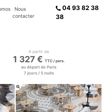
04 93 82 38
omos
Nous
contacter
38
A partir de
1 327 €
TTC / pers.
au départ de Paris
7 jours / 5 nuits