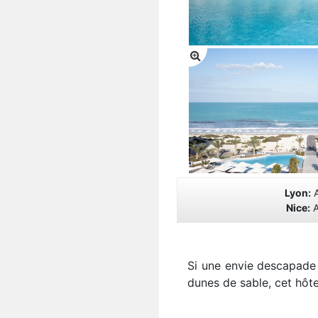
Lyon:
A
Nice:
A
Si une envie descapade 
dunes de sable, cet hôt